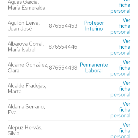
Aguas García,
ficha
María Esmeralda
personal
Ver
Aguilón Leiva,
Profesor
876554453
ficha
Juan José
Interino
personal
Ver
Albarova Corral,
876554446
ficha
María Isabel
personal
Ver
Alcaine González,
Permanente
876554438
ficha
Clara
Laboral
personal
Ver
Alcalde Fradejas,
ficha
Marta
personal
Ver
Aldama Serrano,
ficha
Eva
personal
Ver
Alepuz Hervás,
ficha
Silvia
personal