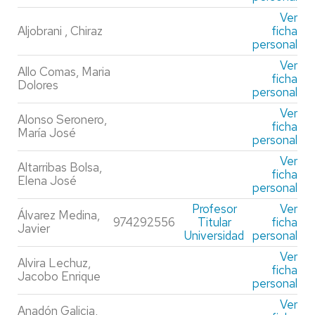
Ver
Aljobrani , Chiraz
ficha
personal
Ver
Allo Comas, Maria
ficha
Dolores
personal
Ver
Alonso Seronero,
ficha
María José
personal
Ver
Altarribas Bolsa,
ficha
Elena José
personal
Profesor
Ver
Álvarez Medina,
974292556
Titular
ficha
Javier
Universidad
personal
Ver
Alvira Lechuz,
ficha
Jacobo Enrique
personal
Ver
Anadón Galicia,