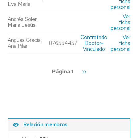
ficha
Eva María
personal
Ver
Andrés Soler,
ficha
María Jesús
personal
Contratado
Ver
Anguas Gracia,
876554457
Doctor-
ficha
Ana Pilar
Vinculado
personal
Paginación
Página 1
Siguiente
››
página
Relación miembros